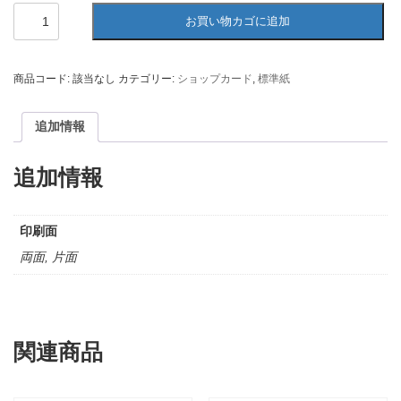
シ
お買い物カゴに追加
ョ
ッ
プ
カ
商品コード:
該当なし
カテゴリー:
ショップカード
,
標準紙
ー
ド
印
追加情報
刷
マ
ッ
追加情報
ト
紙
180kg
印刷面
個
両面, 片面
関連商品