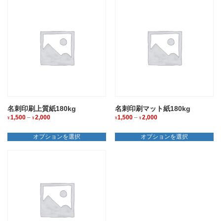
名刺印刷上質紙180kg
名刺印刷マット紙180kg
1,500
–
2,000
価
1,500
–
2,000
価
¥
¥
¥
¥
格
格
こ
こ
帯:
帯:
の
の
オプションを選択
オプションを選択
¥1,500
¥1,500
商
商
–
–
品
品
¥2,000
¥2,000
に
に
は
は
複
複
数
数
の
の
バ
バ
リ
リ