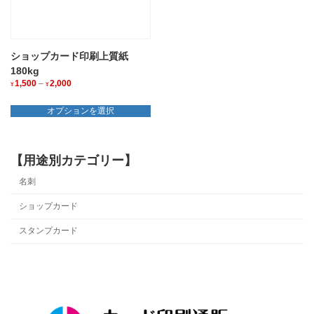
エ
エ
ー
ー
シ
シ
ョ
ョ
ショップカード印刷上質紙
ン
ン
が
が
180kg
あ
あ
1,500
–
2,000
価
¥
¥
り
り
格
こ
ま
ま
帯:
の
オプションを選択
¥1,500
す。
す。
商
–
オ
オ
品
¥2,000
プ
プ
に
シ
シ
【用途別カテゴリー】
は
ョ
ョ
複
名刺
ン
ン
数
は
は
の
ショップカード
商
商
バ
品
品
リ
スタンプカード
ペ
ペ
エ
ー
ー
ー
ジ
ジ
シ
か
か
ョ
ら
ら
ン
選
選
が
択
択
あ